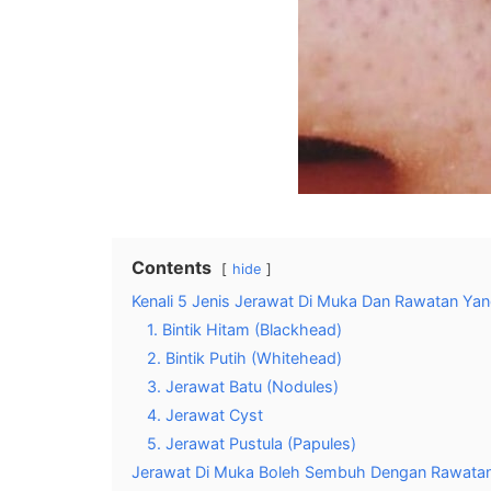
Contents
hide
Kenali 5 Jenis Jerawat Di Muka Dan Rawatan Ya
1. Bintik Hitam (Blackhead)
2. Bintik Putih (Whitehead)
3. Jerawat Batu (Nodules)
4. Jerawat Cyst
5. Jerawat Pustula (Papules)
Jerawat Di Muka Boleh Sembuh Dengan Rawatan