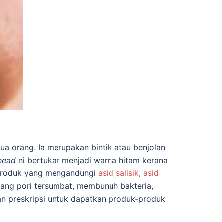
ua orang. Ia merupakan bintik atau benjolan
head
ni bertukar menjadi warna hitam kerana
 produk yang mengandungi
asid salisik
,
asid
liang pori tersumbat, membunuh bakteria,
an preskripsi untuk dapatkan produk-produk