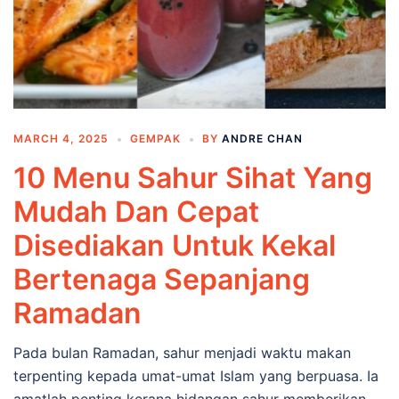
MARCH 4, 2025
GEMPAK
BY
ANDRE CHAN
10 Menu Sahur Sihat Yang
Mudah Dan Cepat
Disediakan Untuk Kekal
Bertenaga Sepanjang
Ramadan
Pada bulan Ramadan, sahur menjadi waktu makan
terpenting kepada umat-umat Islam yang berpuasa. Ia