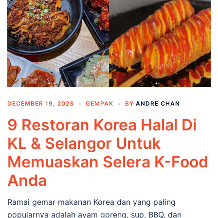
DECEMBER 19, 2023
GEMPAK
BY
ANDRE CHAN
9 Restoran Korea Halal Di
KL & Selangor Untuk
Memuaskan Selera K-Food
Anda
Ramai gemar makanan Korea dan yang paling
popularnya adalah ayam goreng, sup, BBQ, dan