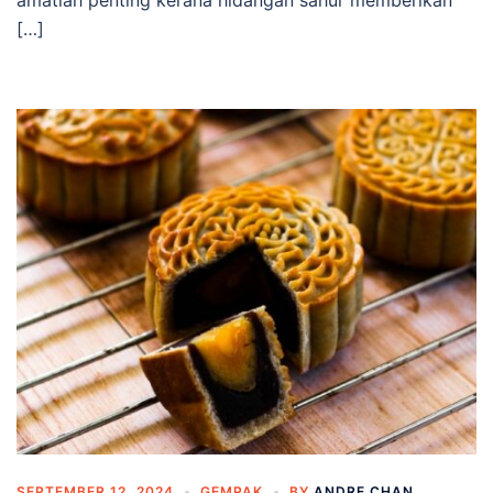
amatlah penting kerana hidangan sahur memberikan
[…]
SEPTEMBER 12, 2024
GEMPAK
BY
ANDRE CHAN