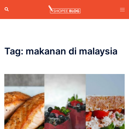
Skip
Search
Tog
to
men
content
Tag:
makanan di malaysia