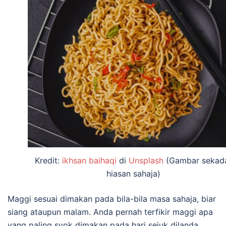
Kredit:
ikhsan baihaqi
di
Unsplash
(Gambar sekad
hiasan sahaja)
Maggi sesuai dimakan pada bila-bila masa sahaja, biar
siang ataupun malam. Anda pernah terfikir maggi apa
yang paling syok dimakan pada hari sejuk dilanda