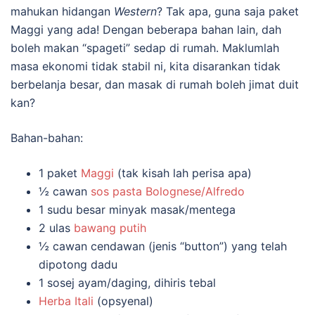
mahukan hidangan
Western
? Tak apa, guna saja paket
Maggi yang ada! Dengan beberapa bahan lain, dah
boleh makan “spageti” sedap di rumah. Maklumlah
masa ekonomi tidak stabil ni, kita disarankan tidak
berbelanja besar, dan masak di rumah boleh jimat duit
kan?
Bahan-bahan:
1 paket
Maggi
(tak kisah lah perisa apa)
½ cawan
sos pasta Bolognese/Alfredo
1 sudu besar minyak masak/mentega
2 ulas
bawang putih
½ cawan cendawan (jenis “button”) yang telah
dipotong dadu
1 sosej ayam/daging, dihiris tebal
Herba
Itali
(opsyenal)