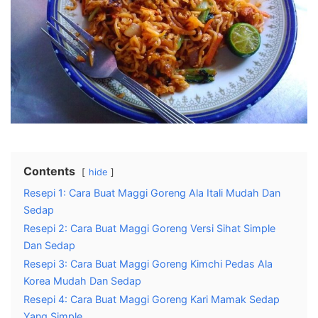
Contents
hide
Resepi 1: Cara Buat Maggi Goreng Ala Itali Mudah Dan
Sedap
Resepi 2: Cara Buat Maggi Goreng Versi Sihat Simple
Dan Sedap
Resepi 3: Cara Buat Maggi Goreng Kimchi Pedas Ala
Korea Mudah Dan Sedap
Resepi 4: Cara Buat Maggi Goreng Kari Mamak Sedap
Yang Simple