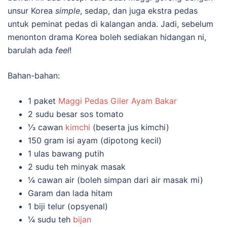
unsur Korea
simple
, sedap, dan juga ekstra pedas
untuk peminat pedas di kalangan anda. Jadi, sebelum
menonton drama Korea boleh sediakan hidangan ni,
barulah ada
feel
!
Bahan-bahan:
1 paket
Maggi Pedas Giler Ayam Bakar
2 sudu besar sos tomato
⅓ cawan
kimchi
(beserta jus kimchi)
150 gram isi ayam (dipotong kecil)
1 ulas bawang putih
2 sudu teh minyak masak
¼ cawan air (boleh simpan dari air masak mi)
Garam dan lada hitam
1 biji telur (opsyenal)
¼ sudu teh
bijan