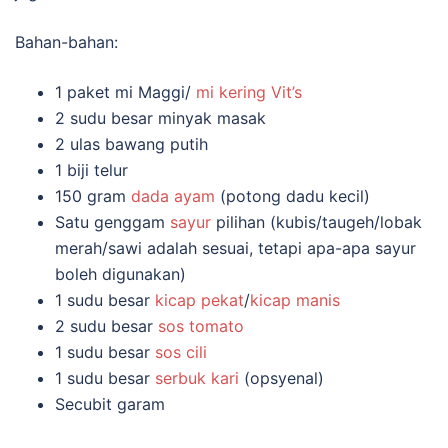
Bahan-bahan:
1 paket mi Maggi/
mi kering Vit’s
2 sudu besar minyak masak
2 ulas bawang putih
1 biji telur
150 gram
dada ayam
(potong dadu kecil)
Satu genggam
sayur
pilihan (kubis/taugeh/lobak
merah/sawi adalah sesuai, tetapi apa-apa sayur
boleh digunakan)
1 sudu besar
kicap
pekat
/
kicap manis
2 sudu besar
sos tomato
1 sudu besar
sos cili
1 sudu besar
serbuk kari
(opsyenal)
Secubit garam